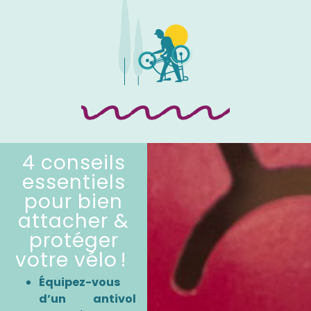
4 conseils
essentiels
pour bien
attacher &
protéger
votre vélo !
Équipez-vous
d’un antivol